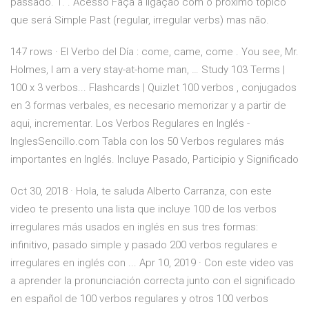
passado. 1.
. Acesso Faça a ligação com o próximo tópico
que será Simple Past (regular, irregular verbs) mas não.
147 rows · El Verbo del Día : come, came, come . You see, Mr.
Holmes, I am a very stay-at-home man, … Study 103 Terms |
100 x 3 verbos... Flashcards | Quizlet 100 verbos , conjugados
en 3 formas verbales, es necesario memorizar y a partir de
aqui, incrementar. Los Verbos Regulares en Inglés -
InglesSencillo.com Tabla con los 50 Verbos regulares más
importantes en Inglés. Incluye Pasado, Participio y Significado
Oct 30, 2018 · Hola, te saluda Alberto Carranza, con este
video te presento una lista que incluye 100 de los verbos
irregulares más usados en inglés en sus tres formas:
infinitivo, pasado simple y pasado 200 verbos regulares e
irregulares en inglés con ... Apr 10, 2019 · Con este video vas
a aprender la pronunciación correcta junto con el significado
en español de 100 verbos regulares y otros 100 verbos