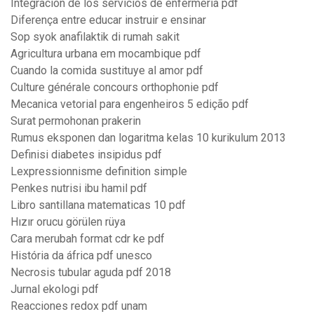
Integracion de los servicios de enfermeria pdf
Diferença entre educar instruir e ensinar
Sop syok anafilaktik di rumah sakit
Agricultura urbana em mocambique pdf
Cuando la comida sustituye al amor pdf
Culture générale concours orthophonie pdf
Mecanica vetorial para engenheiros 5 edição pdf
Surat permohonan prakerin
Rumus eksponen dan logaritma kelas 10 kurikulum 2013
Definisi diabetes insipidus pdf
Lexpressionnisme definition simple
Penkes nutrisi ibu hamil pdf
Libro santillana matematicas 10 pdf
Hızır orucu görülen rüya
Cara merubah format cdr ke pdf
História da áfrica pdf unesco
Necrosis tubular aguda pdf 2018
Jurnal ekologi pdf
Reacciones redox pdf unam