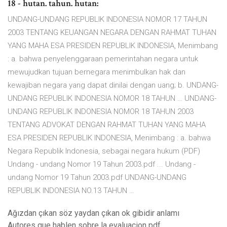
18 - hutan. tahun. hutan:
UNDANG-UNDANG REPUBLIK INDONESIA NOMOR 17 TAHUN
2003 TENTANG KEUANGAN NEGARA DENGAN RAHMAT TUHAN
YANG MAHA ESA PRESIDEN REPUBLIK INDONESIA, Menimbang
: a. bahwa penyelenggaraan pemerintahan negara untuk
mewujudkan tujuan bernegara menimbulkan hak dan
kewajiban negara yang dapat dinilai dengan uang; b. UNDANG-
UNDANG REPUBLIK INDONESIA NOMOR 18 TAHUN … UNDANG-
UNDANG REPUBLIK INDONESIA NOMOR 18 TAHUN 2003
TENTANG ADVOKAT DENGAN RAHMAT TUHAN YANG MAHA
ESA PRESIDEN REPUBLIK INDONESIA, Menimbang : a. bahwa
Negara Republik Indonesia, sebagai negara hukum (PDF)
Undang - undang Nomor 19 Tahun 2003.pdf ... Undang -
undang Nomor 19 Tahun 2003.pdf UNDANG-UNDANG
REPUBLIK INDONESIA NO.13 TAHUN …
Ağızdan çıkan söz yaydan çıkan ok gibidir anlamı
Autores que hablen sobre la evaluacion pdf