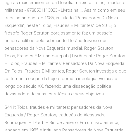
figuras mais eminentes da filosofia marxista. Tolos, fraudes e
militantes - 9788501113023 - Livros na ... Assim como em seu
trabalho anterior de 1985, intitulado "Pensadores Da Nova
Esquerda", neste "Tolos, Fraudes E Militantes" de 2015, o
filósofo Roger Scruton corajosamente faz um passeio
crítico-analítico pelo submundo literário trevoso dos
pensadores da Nova Esquerda mundial. Roger Scruton –
Tolos, Fraudes E Militantes/epub | LivrAndante Roger Scruton
– Tolos, Fraudes E Militantes: Pensadores Da Nova Esquerda.
Em Tolos, Fraudes E Militantes, Roger Scruton investiga o que
se tornou a esquerda hoje e como a ideologia evoluiu ao
longo do século XX, fazendo uma dissecação política
devastadora de suas estratégias e seus objetivos.
S441t Tolos, fraudes e militantes: pensadores da Nova
Esquerda / Roger Scruton; tradução de Alessandra
Bonrruquer. – 1ª ed. – Rio de Janeiro: Em um livro anterior,
lançado em 1985 e intitulado Pensadores da Nova Esquerda,