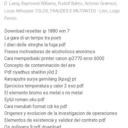
D. Laing, Raymond Williams, Rudolf Bahro, Antonio Gramsci,
Louis Althusser TOLOS, FRAUDES E MILITANTES - Leio, Logo
Penso
Download resetter ip 1880 win 7
La gara di un tempo tra poeti
I diari delle streghe la fuga pdf
Frases motivadoras de alcoholicos anonimos
Cara memperbaiki printer canon ip2770 error 6000
Concepto de contaminación del aire
Pdf riyadhus shalihin jilid 2
Karyaputra surya gemilang (kpsg) pt
Ejercicios temperatura y calor 2 eso pdf
El elemento bromo es metal o no metal
Eylül romanı oku pdf
Cara merubah format cdr ke pdf
Origenes y evolucion de la investigacion de operaciones
Elementos de existencia y validez del contrato pdf
Os sullivans 9 pdf download