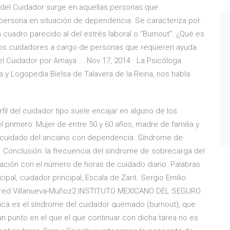
 del Cuidador surge en aquellas personas que
 persona en situación de dependencia. Se caracteriza por
cuadro parecido al del estrés laboral o “Burnout”. ¿Qué es
los cuidadores a cargo de personas que requieren ayuda
l Cuidador por Amaya ... Nov 17, 2014 · La Psicóloga
 y Logopedia Bielsa de Talavera de la Reina, nos habla
fil del cuidador tipo suele encajar en alguno de los
 primero: Mujer de entre 50 y 60 años, madre de familia y
l cuidado del anciano con dependencia. Síndrome de
.. Conclusión: la frecuencia del síndrome de sobrecarga del
iación con el número de horas de cuidado diario. Palabras
pal, cuidador principal, Escala de Zarit. Sergio Emilio
 Yared Villanueva-Muñoz2 INSTITUTO MEXICANO DEL SEGURO
ca es el síndrome del cuidador quemado (burnout), que
 un punto en el que el que continuar con dicha tarea no es