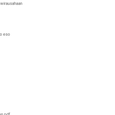
ewirausahaan
2o eso
on pdf