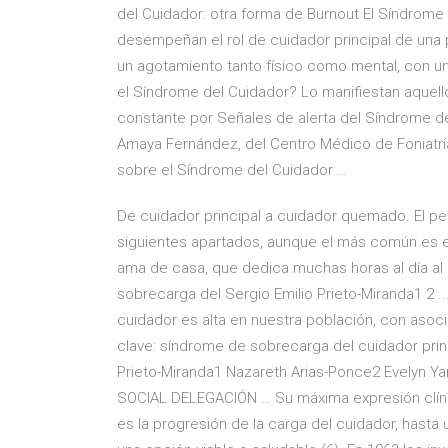
del Cuidador: otra forma de Burnout El Síndrome
desempeñan el rol de cuidador principal de una
un agotamiento tanto físico como mental, con un 
el Síndrome del Cuidador? Lo manifiestan aquel
constante por Señales de alerta del Síndrome de
Amaya Fernández, del Centro Médico de Foniatría
sobre el Síndrome del Cuidador …
De cuidador principal a cuidador quemado. El per
siguientes apartados, aunque el más común es el
ama de casa, que dedica muchas horas al día a
sobrecarga del Sergio Emilio Prieto-Miranda1 2 .
cuidador es alta en nuestra población, con asoc
clave: síndrome de sobrecarga del cuidador princi
Prieto-Miranda1 Nazareth Arias-Ponce2 Evelyn
SOCIAL DELEGACIÓN … Su máxima expresión clíni
es la progresión de la carga del cuidador, hasta