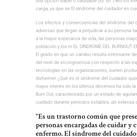
una opción viable o saludable (6). En 1963 los i
carga, ya que se El síndrome del cuidador en cui
Los efectos y consecuencias del síndrome del 
adversas que llegan a perjudicar a su persona ta
a la mayor esperanza de vida, las personas mayo
población y los m EL SÍNDROME DEL BURNOUT E
El grado en que un cambio resulta estresante 
del nivel de incongruencia con respecto a las e
tecnologías en las organizaciones, suelen pro
Alzheimer ¿Qué es el síndrome del cuidador qu
mayor interés en los últimos decenios ha sido 
Burn Out, caracterizado por un estado de agotam
cuidado durante períodos estables, de extensa d
“Es un trastorno común que presen
personas encargadas de cuidar y cu
enfermo. El síndrome del cuidador