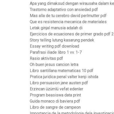
Apa yang dimaksud dengan wirausaha dalam k
Trastorno adaptativo con ansiedad pdf
Mas alla de tu cerebro david perlmutter pdf
Que es resistencia mecanica de materiales
Letak ginjal manusia adalah di
Ejercicios de ecuaciones de primer grado pdf 
Story telling lutung kasarung pendek
Essay writing pdf download
Parafrasi iliade libro 1 vv. 1-7
Rasio aktivitas pdf
Oh buen jesus cancion letra
Libro santillana matematicas 10 pdf
Pratica juridica penal valter kenji ishida
Libro persuasion jane austen pdf
Erzincan üzümlü vefat edenler
Program beasiswa data print
Guida monaco di baviera pdf
Libro de sangre de campeon
Importancia de la metodologia dela investigaci