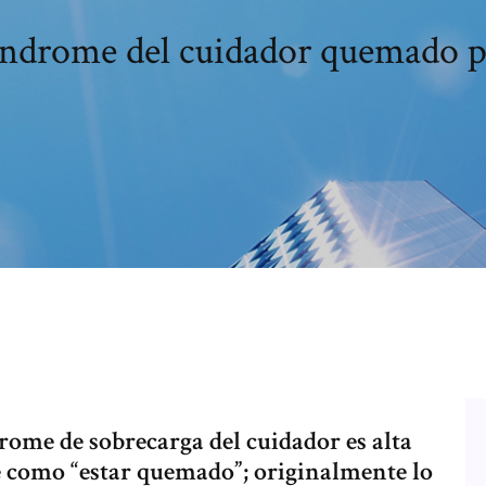
indrome del cuidador quemado p
drome de sobrecarga del cuidador es alta
e como “estar quemado”; originalmente lo