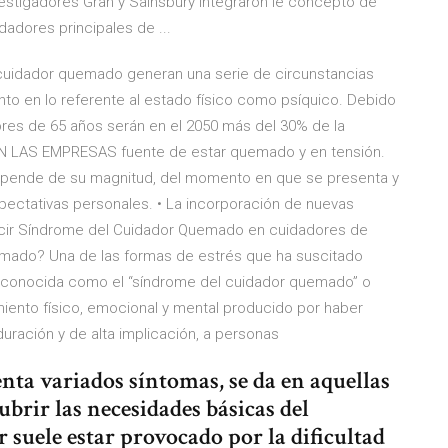
nvestigadores Gran y Sainsbury integraron le concepto de
dadores principales de ...
cuidador quemado generan una serie de circunstancias
nto en lo referente al estado físico como psíquico. Debido
res de 65 años serán en el 2050 más del 30% de la
N LAS EMPRESAS fuente de estar quemado y en tensión.
depende de su magnitud, del momento en que se presenta y
xpectativas personales. • La incorporación de nuevas
ducir Síndrome del Cuidador Quemado en cuidadores de
emado? Una de las formas de estrés que ha suscitado
la conocida como el “síndrome del cuidador quemado” o
iento físico, emocional y mental producido por haber
uración y de alta implicación, a personas
ta variados síntomas, se da en aquellas
brir las necesidades básicas del
 suele estar provocado por la dificultad