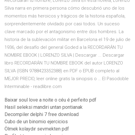
Recordaran tu nombre, Lorenzo Silva En esta novela, Lorenzo
Silva narra en primera persona cómo descubrió uno de los
momentos más heroicos y trágicos de la historia española,
sorprendentemente olvidado por casi todos. Un suceso
clave marcado por el antagonismo entre dos hombres. La
historia de la sublevación militar en Barcelona el 19 de julio de
1936, del desafío del general Goded a la RECORDARÁN TU
NOMBRE EBOOK | LORENZO SILVA | Descargar ... Descargar
libro RECORDARÁN TU NOMBRE EBOOK del autor LORENZO
SILVA (ISBN 9788423352388) en PDF o EPUB completo al
MEJOR PRECIO, leer online gratis la sinopsis o … El Pasodoble
Interminable - readlibre.com
Baixar soul love a noite o céu é perfeito pdf
Hasil seleksi mandiri untan pontianak
Decompiler delphi 7 free download
Cubo de un binomio ejercicios
Ölmek kolaydır sevmekten pdf