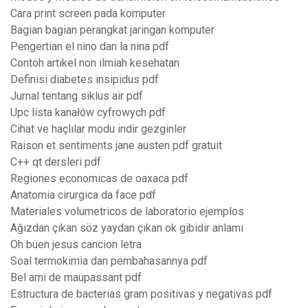
Cara print screen pada komputer
Bagian bagian perangkat jaringan komputer
Pengertian el nino dan la nina pdf
Contoh artikel non ilmiah kesehatan
Definisi diabetes insipidus pdf
Jurnal tentang siklus air pdf
Upc lista kanałów cyfrowych pdf
Cihat ve haçlılar modu indir gezginler
Raison et sentiments jane austen pdf gratuit
C++ qt dersleri pdf
Regiones economicas de oaxaca pdf
Anatomia cirurgica da face pdf
Materiales volumetricos de laboratorio ejemplos
Ağızdan çıkan söz yaydan çıkan ok gibidir anlamı
Oh buen jesus cancion letra
Soal termokimia dan pembahasannya pdf
Bel ami de maupassant pdf
Estructura de bacterias gram positivas y negativas pdf