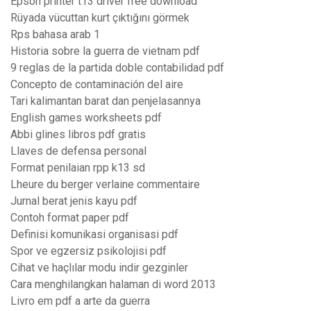
Epson printer t13 driver free download
Rüyada vücuttan kurt çıktığını görmek
Rps bahasa arab 1
Historia sobre la guerra de vietnam pdf
9 reglas de la partida doble contabilidad pdf
Concepto de contaminación del aire
Tari kalimantan barat dan penjelasannya
English games worksheets pdf
Abbi glines libros pdf gratis
Llaves de defensa personal
Format penilaian rpp k13 sd
Lheure du berger verlaine commentaire
Jurnal berat jenis kayu pdf
Contoh format paper pdf
Definisi komunikasi organisasi pdf
Spor ve egzersiz psikolojisi pdf
Cihat ve haçlılar modu indir gezginler
Cara menghilangkan halaman di word 2013
Livro em pdf a arte da guerra