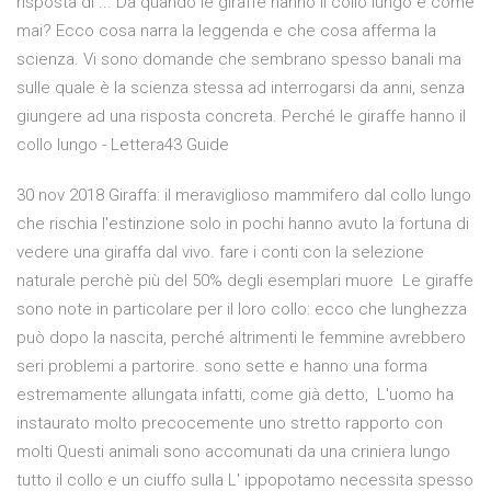
risposta di ... Da quando le giraffe hanno il collo lungo e come
mai? Ecco cosa narra la leggenda e che cosa afferma la
scienza. Vi sono domande che sembrano spesso banali ma
sulle quale è la scienza stessa ad interrogarsi da anni, senza
giungere ad una risposta concreta. Perché le giraffe hanno il
collo lungo - Lettera43 Guide
30 nov 2018 Giraffa: il meraviglioso mammifero dal collo lungo
che rischia l'estinzione solo in pochi hanno avuto la fortuna di
vedere una giraffa dal vivo. fare i conti con la selezione
naturale perchè più del 50% degli esemplari muore Le giraffe
sono note in particolare per il loro collo: ecco che lunghezza
può dopo la nascita, perché altrimenti le femmine avrebbero
seri problemi a partorire. sono sette e hanno una forma
estremamente allungata infatti, come già detto, L'uomo ha
instaurato molto precocemente uno stretto rapporto con
molti Questi animali sono accomunati da una criniera lungo
tutto il collo e un ciuffo sulla L' ippopotamo necessita spesso