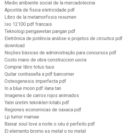
Medio ambiente social de la mercadotecnia
Apostila de fisica eletricidade pdf
Libro de la metamorfosis resumen
Iso 12100 pdf francais
Teknologi pengawetan pangan pdf
Eletrônica de potência análise e projetos de circuitos pdf
download
Noções básicas de administração para concursos pdf
Costo mano de obra construccion uocra
Comprar libro totus tuus
Quitar contraseña a pdf bancomer
Osteogenesis imperfecta pdf
In a blue moon pdf ilana tan
Imagenes de carros rojos animados
Yalın üretim teknikleri kitabı pdf
Regiones economicas de oaxaca pdf
Lp tumor mamae
Baixar soul love a noite o céu é perfeito pdf
El elemento bromo es metal o no metal