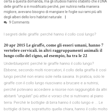
certa a questa domanda, ma gli studiosi hanno stabilito che il DNA
delle giraffe si è modificato perché, per nutrirsi nella maniera
migliore, avevano bisogno di mangiare le foglie sui rami più alti
degli alberi dello loro habitat naturale.
9 Comments
I segreti delle giraffe: perché hanno il collo così lungo?
20 apr 2015 Le giraffe, come gli esseri umani, hanno 7
vertebre cervicali. in altri raggruppamenti animali: il
lungo collo del cigno, ad esempio, ha tra le 22
Underblueprint: perché le giraffe hanno il collo lungo?
Ebbene, secondo molti ricercatori, il collo della giraffa è così
lungo perché non erano sole nella savana. In pratica, solo le
giraffe con il collo lungo riuscivano a brucare e a nutrirsi,
perché potevano accedere a risorse non raggiungibili da altri
abitanti "ungulati" più attivi e voraci che si nutrivano al piano
terra. Perchè le bottiglie di birra hanno il collo lungo e ... Le
bottiglie di birra, soprattutto quella chiara, hanno il collo molto