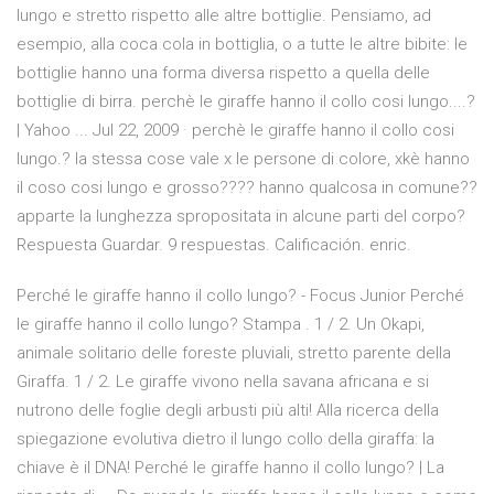
lungo e stretto rispetto alle altre bottiglie. Pensiamo, ad
esempio, alla coca cola in bottiglia, o a tutte le altre bibite: le
bottiglie hanno una forma diversa rispetto a quella delle
bottiglie di birra. perchè le giraffe hanno il collo cosi lungo....?
| Yahoo ... Jul 22, 2009 · perchè le giraffe hanno il collo cosi
lungo.? la stessa cose vale x le persone di colore, xkè hanno
il coso cosi lungo e grosso???? hanno qualcosa in comune??
apparte la lunghezza spropositata in alcune parti del corpo?
Respuesta Guardar. 9 respuestas. Calificación. enric.
Perché le giraffe hanno il collo lungo? - Focus Junior Perché
le giraffe hanno il collo lungo? Stampa . 1 / 2. Un Okapi,
animale solitario delle foreste pluviali, stretto parente della
Giraffa. 1 / 2. Le giraffe vivono nella savana africana e si
nutrono delle foglie degli arbusti più alti! Alla ricerca della
spiegazione evolutiva dietro il lungo collo della giraffa: la
chiave è il DNA! Perché le giraffe hanno il collo lungo? | La