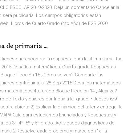
CLO ESCOLAR 2019-2020. Deja un comentario Cancelar la
o será publicada. Los campos obligatorios están
Web. Libros de Cuarto Grado (4to Año) de EGB 2020
a de primaria ...
tienes que encontrar la respuesta para la última suma, fue
ep 2015 Desafíos matemáticos: Cuarto grado Respuestas
 Bloque I lección 15 ¿Cómo se ven? Comparte tus
 quieres contribuir a la 28 Sep 2015 Desafíos matemáticos:
s matemáticos 4to grado Bloque I lección 14 ¿Alcanza?
o de Texto y quieres contribuir a la grado. • Jueves 6/9:
stra abierta 2) Explicar la dinámica del taller y entregar la
MAPA Guía para estudiantes Enunciados y Respuestas y
tica 3º, 4º, 5º y 6º grado. Actividades diagnósticas de
maria 2 Resuelve cada problema y marca con “x” la