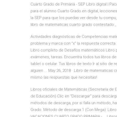
Cuarto Grado de Primaria - SEP Libro digital | P
para el alumno Cuarto Grado en digital, leccione
la SEP para que los puedas ver desde tu compu, ta
libro de matematicas cuarto grado contestado , a
Actividades diagnósticas de Competencias mate
problema y marca con “x” la respuesta correcta. 
Libro completo de Desafíos matemáticos Libro pa
exámenes, tareas. Encuentra todos tus libros de
tablet o celular. Tus libros de texto Ir al sitio 
alguien ... May 26, 2018 · Libro de matematicas 
mismo las respuestas que necesitas!
Libros oficiales de Matemáticas (Secretaría de E
de Educación) Clic en “Descargar” para descargar
métodos de descarga, por si falla un método, hay
Grado. Método de descarga 1 (Con Mega): Libro
VACACIONES CUARTO GRADO PRIMARIA - … Libros d