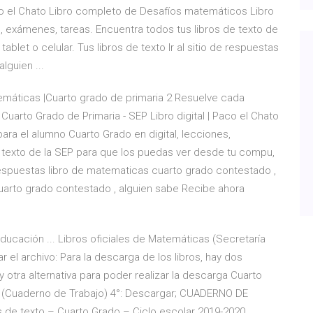
aco el Chato Libro completo de Desafíos matemáticos Libro
s, exámenes, tareas. Encuentra todos tus libros de texto de
blet o celular. Tus libros de texto Ir al sitio de respuestas
lguien ...
máticas |Cuarto grado de primaria 2 Resuelve cada
Cuarto Grado de Primaria - SEP Libro digital | Paco el Chato
ra el alumno Cuarto Grado en digital, lecciones,
 texto de la SEP para que los puedas ver desde tu compu,
de respuestas libro de matematicas cuarto grado contestado ,
cuarto grado contestado , alguien sabe Recibe ahora
ducación ... Libros oficiales de Matemáticas (Secretaría
 el archivo: Para la descarga de los libros, hay dos
 otra alternativa para poder realizar la descarga Cuarto
 (Cuaderno de Trabajo) 4°: Descargar; CUADERNO DE
e texto – Cuarto Grado – Ciclo escolar 2019-2020