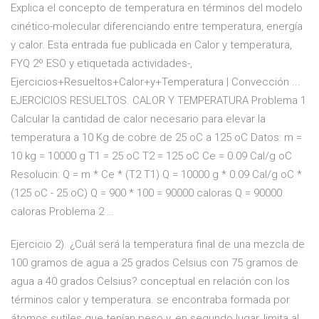
Explica el concepto de temperatura en términos del modelo
cinético-molecular diferenciando entre temperatura, energía
y calor. Esta entrada fue publicada en Calor y temperatura,
FYQ 2º ESO y etiquetada actividades-,
Ejercicios+Resueltos+Calor+y+Temperatura | Convección ...
EJERCICIOS RESUELTOS. CALOR Y TEMPERATURA Problema 1
Calcular la cantidad de calor necesario para elevar la
temperatura a 10 Kg de cobre de 25 oC a 125 oC Datos: m =
10 kg = 10000 g T1 = 25 oC T2 = 125 oC Ce = 0.09 Cal/g oC
Resolucin: Q = m * Ce * (T2 T1) Q = 10000 g * 0.09 Cal/g oC *
(125 oC - 25 oC) Q = 900 * 100 = 90000 caloras Q = 90000
caloras Problema 2 …
Ejercicio 2). ¿Cuál será la temperatura final de una mezcla de
100 gramos de agua a 25 grados Celsius con 75 gramos de
agua a 40 grados Celsius? conceptual en relación con los
términos calor y temperatura. se encontraba formada por
átomos sutiles que tenían peso y, en segundo lugar, limita al