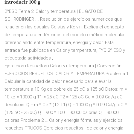
introducir 100 g
2ºESO Tema 2: Calor y temperatura | EL GATO DE
SCHRÖDINGER ... Resolución de ejercicios numéricos que
relacionen las escalas Celsius y Kelvin. Explica el concepto
de temperatura en términos del modelo cinético-molecular
diferenciando entre temperatura, energía y calor. Esta
entrada fue publicada en Calor y temperatura, FYQ 2º ESO y
etiquetada actividades-,
Ejercicios+Resueltos+Calor+y+Temperatura | Convección ...
EJERCICIOS RESUELTOS. CALOR Y TEMPERATURA Problema 1
Calcular la cantidad de calor necesario para elevar la
temperatura a 10 Kg de cobre de 25 oC a 125 oC Datos: m =
10 kg = 10000 g T1 = 25 oC T2 = 125 oC Ce = 0.09 Cal/g oC
Resolucin: Q = m * Ce * (T2 T1) Q = 10000 g * 0.09 Cal/g oC *
(125 oC - 25 oC) Q = 900 * 100 = 90000 caloras Q = 90000
caloras Problema 2 … Calor y energía fórmulas y ejercicios
resueltos TRUCOS Ejercicios resueltos , de calor y energía