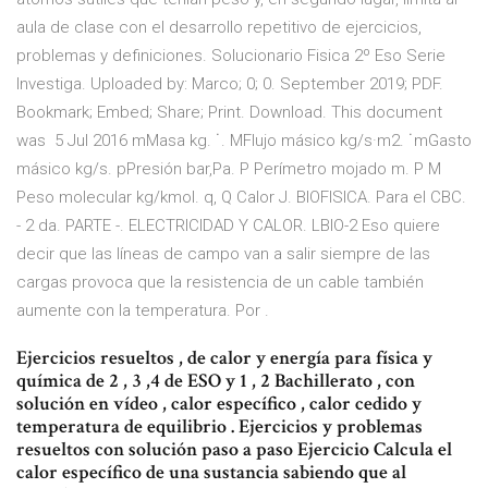
aula de clase con el desarrollo repetitivo de ejercicios,
problemas y definiciones. Solucionario Fisica 2º Eso Serie
Investiga. Uploaded by: Marco; 0; 0. September 2019; PDF.
Bookmark; Embed; Share; Print. Download. This document
was 5 Jul 2016 mMasa kg. ˙. MFlujo másico kg/s·m2. ˙mGasto
másico kg/s. pPresión bar,Pa. P Perímetro mojado m. P M
Peso molecular kg/kmol. q, Q Calor J. BIOFISICA. Para el CBC.
- 2 da. PARTE -. ELECTRICIDAD Y CALOR. LBIO-2 Eso quiere
decir que las líneas de campo van a salir siempre de las
cargas provoca que la resistencia de un cable también
aumente con la temperatura. Por .
Ejercicios resueltos , de calor y energía para física y
química de 2 , 3 ,4 de ESO y 1 , 2 Bachillerato , con
solución en vídeo , calor específico , calor cedido y
temperatura de equilibrio . Ejercicios y problemas
resueltos con solución paso a paso Ejercicio Calcula el
calor específico de una sustancia sabiendo que al