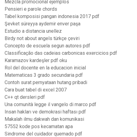
Mezcla promocional ejemplos
Pensieri e parole chords
Tabel komposisi pangan indonesia 2017 pdf
Şevket süreyya aydemir enver paşa
Estudio a distancia unellez
Birdy not about angels türkçe çeviri
Concepto de escuela segun autores pdf
Classificação das cadeias carbonicas exercicios pdf
Karamazov kardeşler pdf oku
Rol del docente en la educacion inicial
Matematicas 3 grado secundaria pdf
Contoh surat pernyataan hutang pribadi
Cara buat tabel di excel 2007
C++ qt dersleri pdf
Una comunità legge il vangelo di marco pdf
Insan hakları ve demokrasi haftası pdf
Makalah ilmu dakwah dan komunikasi
57552 kode pos kecamatan apa
Sindrome del cuidador quemado pdf