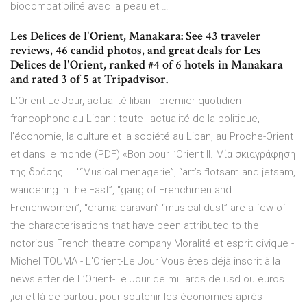
biocompatibilité avec la peau et …
Les Delices de l'Orient, Manakara: See 43 traveler
reviews, 46 candid photos, and great deals for Les
Delices de l'Orient, ranked #4 of 6 hotels in Manakara
and rated 3 of 5 at Tripadvisor.
L'Orient-Le Jour, actualité liban - premier quotidien
francophone au Liban : toute l'actualité de la politique,
l'économie, la culture et la société au Liban, au Proche-Orient
et dans le monde (PDF) «Bon pour l’Orient IΙ. Μία σκιαγράφηση
της δράσης ... "“Musical menagerie”, “art’s flotsam and jetsam,
wandering in the East”, “gang of Frenchmen and
Frenchwomen”, “drama caravan” “musical dust” are a few of
the characterisations that have been attributed to the
notorious French theatre company Moralité et esprit civique -
Michel TOUMA - L'Orient-Le Jour Vous êtes déjà inscrit à la
newsletter de L’Orient-Le Jour de milliards de usd ou euros
,ici et là de partout pour soutenir les économies après