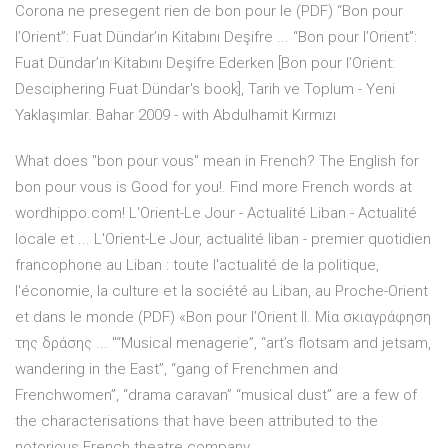
Corona ne presegent rien de bon pour le (PDF) “Bon pour
l’Orient”: Fuat Dündar’ın Kitabını Deşifre ... “Bon pour l’Orient”:
Fuat Dündar’ın Kitabını Deşifre Ederken [Bon pour l’Orient:
Desciphering Fuat Dündar's book], Tarih ve Toplum - Yeni
Yaklaşımlar. Bahar 2009 - with Abdulhamit Kırmızı
What does "bon pour vous" mean in French? The English for
bon pour vous is Good for you!. Find more French words at
wordhippo.com! L'Orient-Le Jour - Actualité Liban - Actualité
locale et ... L'Orient-Le Jour, actualité liban - premier quotidien
francophone au Liban : toute l'actualité de la politique,
l'économie, la culture et la société au Liban, au Proche-Orient
et dans le monde (PDF) «Bon pour l’Orient IΙ. Μία σκιαγράφηση
της δράσης ... "“Musical menagerie”, “art’s flotsam and jetsam,
wandering in the East”, “gang of Frenchmen and
Frenchwomen”, “drama caravan” “musical dust” are a few of
the characterisations that have been attributed to the
notorious French theatre company