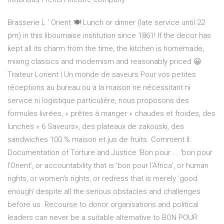
Brasserie L ' Orient 🍽 Lunch or dinner (late service until 22
pm) in this libournaise institution since 1861! If the decor has
kept all its charm from the time, the kitchen is homemade,
mixing classics and modernism and reasonably priced 😀
Traiteur Lorient | Un monde de saveurs Pour vos petites
réceptions au bureau ou à la maison ne nécessitant ni
service ni logistique particulière, nous proposons des
formules livrées, « prêtes à manger » chaudes et froides, des
lunches « 6 Saveurs», des plateaux de zakouski, des
sandwiches 100 % maison et jus de fruits. Comment II:
Documentation of Torture and Justice ‘Bon pour ... ‘bon pour
l’Orient’, or accountability that is ‘bon pour l’Africa’, or human
rights, or women’s rights, or redress that is merely ‘good
enough’ despite all the serious obstacles and challenges
before us. Recourse to donor organisations and political
leaders can never be a suitable alternative to BON POUR