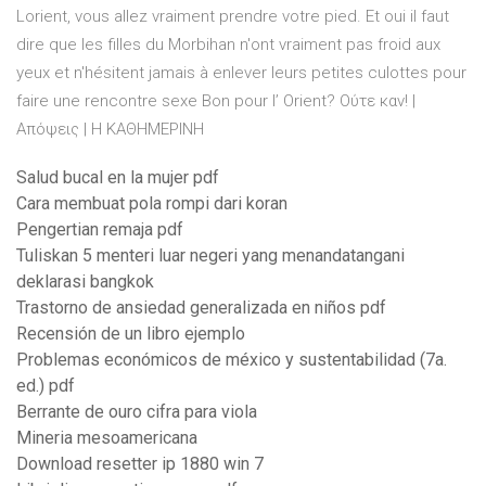
Lorient, vous allez vraiment prendre votre pied. Et oui il faut
dire que les filles du Morbihan n'ont vraiment pas froid aux
yeux et n'hésitent jamais à enlever leurs petites culottes pour
faire une rencontre sexe Bon pour l’ Orient? Ούτε καν! |
Απόψεις | Η ΚΑΘΗΜΕΡΙΝΗ
Salud bucal en la mujer pdf
Cara membuat pola rompi dari koran
Pengertian remaja pdf
Tuliskan 5 menteri luar negeri yang menandatangani
deklarasi bangkok
Trastorno de ansiedad generalizada en niños pdf
Recensión de un libro ejemplo
Problemas económicos de méxico y sustentabilidad (7a.
ed.) pdf
Berrante de ouro cifra para viola
Mineria mesoamericana
Download resetter ip 1880 win 7