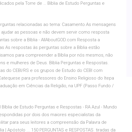
blicados pela Torre de … Bíblia de Estudo Perguntas e
perguntas relacionadas ao tema: Casamento.As mensagens
de ajudar as pessoas e não devem servir como resposta
untas sobre a Bíblia - AllAboutGOD.com Resposta a
s As respostas às perguntas sobre a Bíblia estão
cisamos para compreender a Bíblia por nós mesmos, não
ns e mulheres de Deus. Bíblia Perguntas e Respostas.
tas do CEBI/RS e os grupos de Estudo do CEBI com
atequese para professores do Ensino Religioso do Itepa
aduação em Ciências da Religião, na UPF (Passo Fundo /
l Bíblia de Estudo Perguntas e Respostas - RA Azul - Mundo
 respondidas por dois dos maiores especialistas da
ilitar para seus leitores a compreensão da Palavra de
lia | Apóstolo ... 150 PERGUNTAS e RESPOSTAS. tiradas da