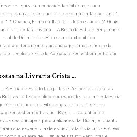
 Encontre aqui varias curiosidades biblicas,e suas
icante para aqueles que tem prazer na santa escritura. 1.
o ? R: Obadias, Filemom, II João, III João e Judas. 2. Quais
tas e Respostas - Livraria ... A Bíblia de Estudo Perguntas e
ual de Dificuldades Bíblicas no texto bíblico
tura e o entendimento das passagens mais difíceis da
as e … Bíblia de Estudo Aplicação Pessoal em pdf Gratis -
stas na Livraria Cristã ...
 ... A Bíblia de Estudo Perguntas e Respostas insere as
Bíblicas no texto bíblico correspondente, com esta Bíblia
ens mais difíceis da Bíblia Sagrada tornam-se uma
ção Pessoal em pdf Gratis - Baixar ... Desenhos de
da das principais personalidades da "Bíblia", enquanto
ram sua experiência de estudo.Esta Bíblia única é cheia
rir como a Palavra de … Bíblia de Estudo Perguntas e