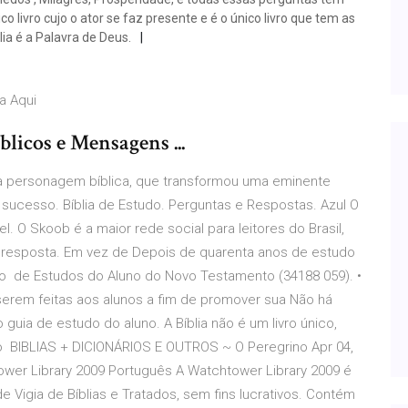
o livro cujo o ator se faz presente e é o único livro que tem as
ia é a Palavra de Deus.
a Aqui
blicos e Mensagens ...
a personagem bíblica, que transformou uma eminente
ucesso. Bíblia de Estudo. Perguntas e Respostas. Azul O
l. O Skoob é a maior rede social para leitores do Brasil,
a resposta. Em vez de Depois de quarenta anos de estudo
são de Estudos do Aluno do Novo Testamento (34188 059). •
serem feitas aos alunos a fim de promover sua Não há
 guia de estudo do aluno. A Bíblia não é um livro único,
o BIBLIAS + DICIONÁRIOS E OUTROS ~ O Peregrino Apr 04,
tower Library 2009 Português A Watchtower Library 2009 é
e Vigia de Bíblias e Tratados, sem fins lucrativos. Contém