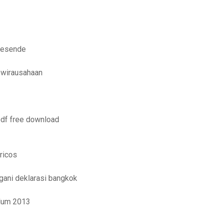
 resende
ewirausahaan
pdf free download
ricos
gani deklarasi bangkok
ulum 2013