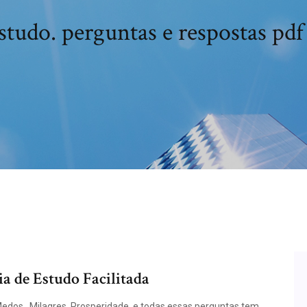
estudo. perguntas e respostas pd
ia de Estudo Facilitada
Medos , Milagres, Prosperidade, e todas essas perguntas tem