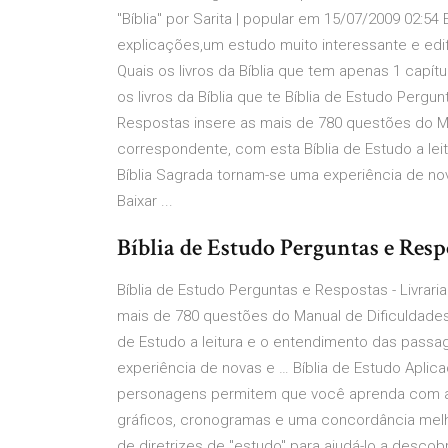
"Bíblia" por Sarita | popular em 15/07/2009 02:54
explicações,um estudo muito interessante e edif
Quais os livros da Bíblia que tem apenas 1 capítul
os livros da Bíblia que te Bíblia de Estudo Pergun
Respostas insere as mais de 780 questões do Man
correspondente, com esta Bíblia de Estudo a lei
Bíblia Sagrada tornam-se uma experiência de nov
Baixar ...
Bíblia de Estudo Perguntas e Respo
Bíblia de Estudo Perguntas e Respostas - Livraria
mais de 780 questões do Manual de Dificuldades 
de Estudo a leitura e o entendimento das passag
experiência de novas e … Bíblia de Estudo Aplica
personagens permitem que você aprenda com a vi
gráficos, cronogramas e uma concordância melho
de diretrizes de "estudo" para ajudá-lo a descob