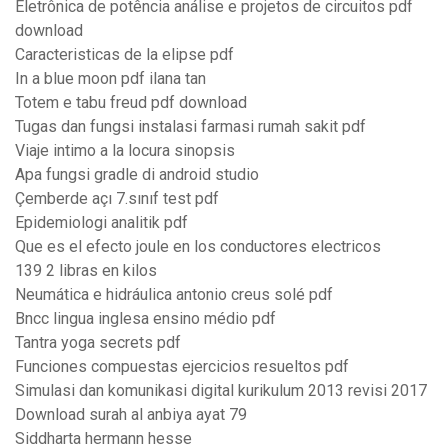
Eletrônica de potência análise e projetos de circuitos pdf
download
Caracteristicas de la elipse pdf
In a blue moon pdf ilana tan
Totem e tabu freud pdf download
Tugas dan fungsi instalasi farmasi rumah sakit pdf
Viaje intimo a la locura sinopsis
Apa fungsi gradle di android studio
Çemberde açı 7.sınıf test pdf
Epidemiologi analitik pdf
Que es el efecto joule en los conductores electricos
139 2 libras en kilos
Neumática e hidráulica antonio creus solé pdf
Bncc lingua inglesa ensino médio pdf
Tantra yoga secrets pdf
Funciones compuestas ejercicios resueltos pdf
Simulasi dan komunikasi digital kurikulum 2013 revisi 2017
Download surah al anbiya ayat 79
Siddharta hermann hesse