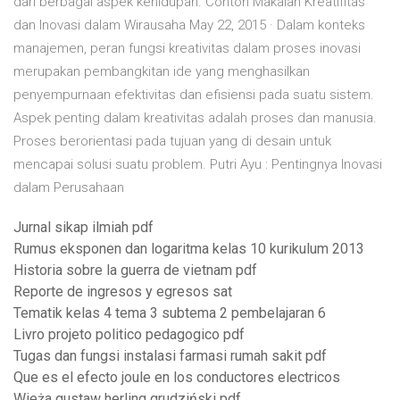
dari berbagai aspek kehidupan. Contoh Makalah Kreatifitas
dan Inovasi dalam Wirausaha May 22, 2015 · Dalam konteks
manajemen, peran fungsi kreativitas dalam proses inovasi
merupakan pembangkitan ide yang menghasilkan
penyempurnaan efektivitas dan efisiensi pada suatu sistem.
Aspek penting dalam kreativitas adalah proses dan manusia.
Proses berorientasi pada tujuan yang di desain untuk
mencapai solusi suatu problem. Putri Ayu : Pentingnya Inovasi
dalam Perusahaan
Jurnal sikap ilmiah pdf
Rumus eksponen dan logaritma kelas 10 kurikulum 2013
Historia sobre la guerra de vietnam pdf
Reporte de ingresos y egresos sat
Tematik kelas 4 tema 3 subtema 2 pembelajaran 6
Livro projeto politico pedagogico pdf
Tugas dan fungsi instalasi farmasi rumah sakit pdf
Que es el efecto joule en los conductores electricos
Wieża gustaw herling grudziński pdf