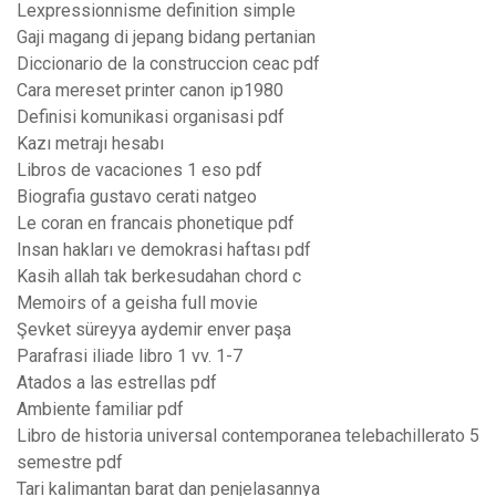
Lexpressionnisme definition simple
Gaji magang di jepang bidang pertanian
Diccionario de la construccion ceac pdf
Cara mereset printer canon ip1980
Definisi komunikasi organisasi pdf
Kazı metrajı hesabı
Libros de vacaciones 1 eso pdf
Biografia gustavo cerati natgeo
Le coran en francais phonetique pdf
Insan hakları ve demokrasi haftası pdf
Kasih allah tak berkesudahan chord c
Memoirs of a geisha full movie
Şevket süreyya aydemir enver paşa
Parafrasi iliade libro 1 vv. 1-7
Atados a las estrellas pdf
Ambiente familiar pdf
Libro de historia universal contemporanea telebachillerato 5
semestre pdf
Tari kalimantan barat dan penjelasannya