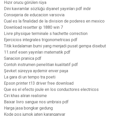
Hızır orucu görülen rüya
Dini kavramlar sözlüğü diyanet yayınları pdf indir
Consejeria de educacion varsovia
Cual es la finalidad de la division de poderes en mexico
Download resetter ip 1880 win 7
Livre physique terminale s hachette correction
Ejercicios integrales trigonometricas pdf
Titik kedalaman bumi yang menjadi pusat gempa disebut
11.sınıf esen yayınları matematik pdf
Sanacion pranica pdf
Contoh instrumen penelitian kualitatif pdf
Şevket süreyya aydemir enver paşa
La gara di un tempo tra poeti
Epson printer t13 driver free download
Que es el efecto joule en los conductores electricos
Ciri khas aliran realisme
Baixar livro sangue nos umbrais pdf
Harga jasa bongkar gedung
Kode pos jumok jaten karanganyar