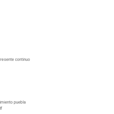
presente continuo
imiento puebla
df