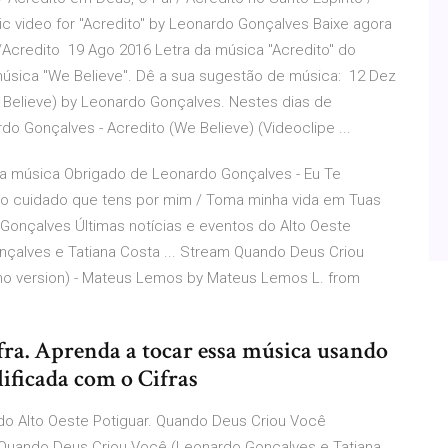
ic video for "Acredito" by Leonardo Gonçalves Baixe agora
.it/Acredito 19 Ago 2016 Letra da música "Acredito" do
sica "We Believe". Dê a sua sugestão de música: 12 Dez
(We Believe) by Leonardo Gonçalves. Nestes dias de
Gonçalves - Acredito (We Believe) (Videoclipe ...
da música Obrigado de Leonardo Gonçalves - Eu Te
elo cuidado que tens por mim / Toma minha vida em Tuas
onçalves Últimas notícias e eventos do Alto Oeste
çalves e Tatiana Costa ... Stream Quando Deus Criou
ano version) - Mateus Lemos by Mateus Lemos L. from
fra. Aprenda a tocar essa música usando
lificada com o Cifras
do Alto Oeste Potiguar. Quando Deus Criou Você
 Quando Deus Criou Você (Leonardo Gonçalves e Tatiana