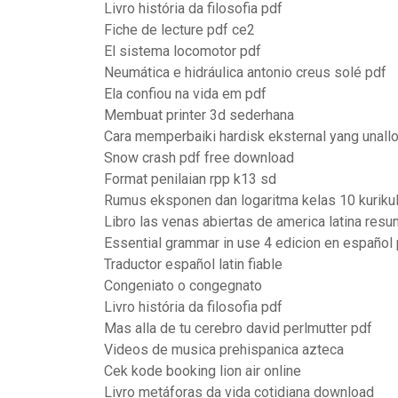
Livro história da filosofia pdf
Fiche de lecture pdf ce2
El sistema locomotor pdf
Neumática e hidráulica antonio creus solé pdf
Ela confiou na vida em pdf
Membuat printer 3d sederhana
Cara memperbaiki hardisk eksternal yang unall
Snow crash pdf free download
Format penilaian rpp k13 sd
Rumus eksponen dan logaritma kelas 10 kurik
Libro las venas abiertas de america latina resu
Essential grammar in use 4 edicion en español
Traductor español latin fiable
Congeniato o congegnato
Livro história da filosofia pdf
Mas alla de tu cerebro david perlmutter pdf
Videos de musica prehispanica azteca
Cek kode booking lion air online
Livro metáforas da vida cotidiana download