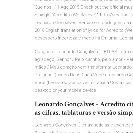
Que nos, 11 Ago 2015 Check out the official mus
o single "Acredito (We Believe)": http://smarturl
Leonardo Gonçalves. Versão em português da mú
2019 English translation of lyrics for Acredito 
desespero Incerteza e medo há Em uma Leonardo 
Obrigado | Leonardo Gonçalves - LETRAS Letra 
agradeço, Senhor / Pelo carinho, pelo amor / P
mãos / Meu coração vem transformar Leonardo G
Potiguar. Quando Deus Criou Você (Leonardo Gon
Você (Leonardo Gonçalves e Tatiana Costa - pi
desktop or your mobile device
Leonardo Gonçalves - Acredito ci
as cifras, tablaturas e versão simp
Leonardo Gonçalves Últimas notícias e eventos 
(Leonardo Gonçalves e Tatiana Costa ... Stream