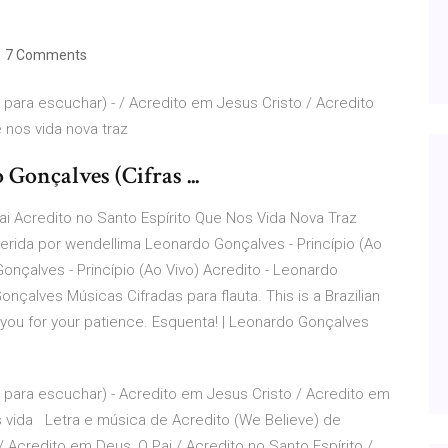
7 Comments
 para escuchar) - / Acredito em Jesus Cristo / Acredito
 nos vida nova traz
 Gonçalves (Cifras ...
i Acredito no Santo Espírito Que Nos Vida Nova Traz
erida por wendellima Leonardo Gonçalves - Princípio (Ao
 Gonçalves - Princípio (Ao Vivo) Acredito - Leonardo
nçalves Músicas Cifradas para flauta. This is a Brazilian
nk you for your patience. Esquenta! | Leonardo Gonçalves
 para escuchar) - Acredito em Jesus Cristo / Acredito em
os vida Letra e música de Acredito (We Believe) de
 Acredito em Deus, O Pai / Acredito no Santo Espírito /