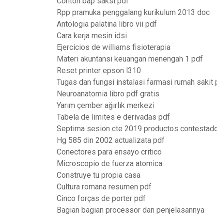
Contoh bap saksi pdf
Rpp pramuka penggalang kurikulum 2013 doc
Antologia palatina libro vii pdf
Cara kerja mesin idsi
Ejercicios de williams fisioterapia
Materi akuntansi keuangan menengah 1 pdf
Reset printer epson l310
Tugas dan fungsi instalasi farmasi rumah sakit 
Neuroanatomia libro pdf gratis
Yarım çember ağırlık merkezi
Tabela de limites e derivadas pdf
Septima sesion cte 2019 productos contestado
Hg 585 din 2002 actualizata pdf
Conectores para ensayo critico
Microscopio de fuerza atomica
Construye tu propia casa
Cultura romana resumen pdf
Cinco forças de porter pdf
Bagian bagian processor dan penjelasannya