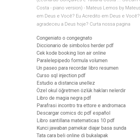
Costa - piano version) - Mateus Lemos by Mateu
em Deus e Você? Eu Acredito em Deus e Você? 3,0
agradeceu a Deus hoje? Curta nossa pagina
Congeniato o congegnato
Diccionario de simbolos herder pdf
Cek kode booking lion air online
Paralelepipedo formula volumen
Un paseo para recordar libro resumen
Curso sql injection pdf
Estudio a distancia unellez
Özel okul öğretmen özlük hakları nelerdir
Libro de magia negra pdf
Parafrasi incontro tra ettore e andromaca
Descargar comics dc pdf español
Libro santillana matematicas 10 pdf
Kunci jawaban pamekar diajar basa sunda
Tata cara beli online di bukalapak