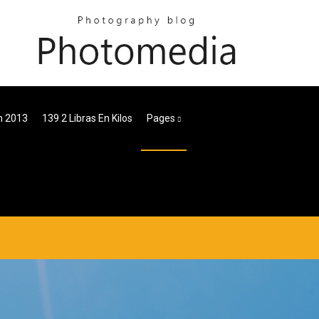
m 2013
139 2 Libras En Kilos
Pages